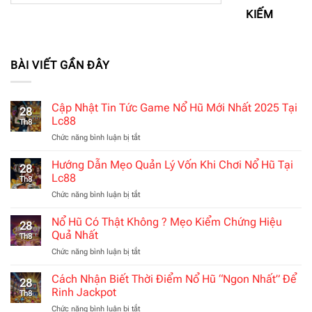
KIẾM
BÀI VIẾT GẦN ĐÂY
Cập Nhật Tin Tức Game Nổ Hũ Mới Nhất 2025 Tại
28
Lc88
Th8
Chức năng bình luận bị tắt
ở
Cập
Nhật
Hướng Dẫn Mẹo Quản Lý Vốn Khi Chơi Nổ Hũ Tại
28
Tin
Lc88
Th8
Tức
Chức năng bình luận bị tắt
ở
Game
Hướng
Nổ
Dẫn
Nổ Hũ Có Thật Không ? Mẹo Kiểm Chứng Hiệu
Hũ
28
Mẹo
Mới
Quả Nhất
Th8
Quản
Nhất
Chức năng bình luận bị tắt
ở
Lý
2025
Nổ
Vốn
Tại
Hũ
Cách Nhận Biết Thời Điểm Nổ Hũ “Ngon Nhất” Để
Khi
Lc88
28
Có
Chơi
Rinh Jackpot
Th8
Thật
Nổ
Chức năng bình luận bị tắt
ở
Không