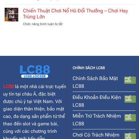
Hũ
Cách
?
Tại
Nhận
Chiến Thuật Chơi Nổ Hũ Đổi Thưởng – Chơi Hay
Mẹo
Lc88
28
Biết
Kiểm
Trúng Lớn
Th8
Thời
Chứng
Chức năng bình luận bị tắt
ở
Điểm
Hiệu
Chiến
Nổ
Quả
Thuật
Hũ
Nhất
Chơi
“Ngon
Nổ
Nhất”
Hũ
Để
Đổi
Rinh
Thưởng
Jackpot
–
CHÍNH SÁCH LC88
Chơi
Hay
Chính Sách Bảo Mật
Trúng
LC88
LC88
là một nhà cái trực tuyến
Lớn
uy tín tại châu Á, đặc biệt
Điều Khoản Điều Kiện
được chú ý tại Việt Nam. Với
LC88
giao diện thân thiện, bảo mật
Miễn Trừ Trách Nhiệm
cao, đa dạng sản phẩm từ thể
LC88
thao đến slot và game bài,
cùng với các chương trình
Chơi Có Trách Nhiệm
khuyến mãi hấp dẫn.