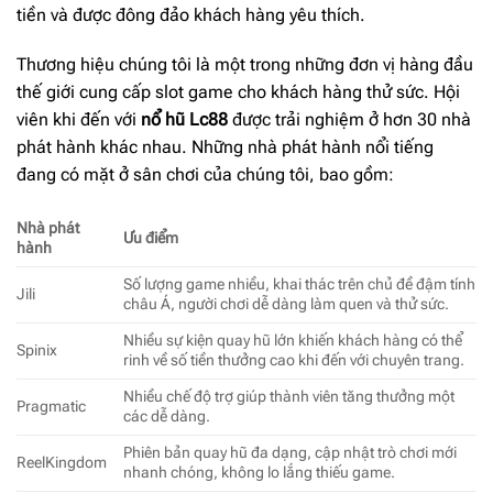
tiền và được đông đảo khách hàng yêu thích.
Thương hiệu chúng tôi là một trong những đơn vị hàng đầu
thế giới cung cấp slot game cho khách hàng thử sức. Hội
viên khi đến với
nổ hũ Lc88
được trải nghiệm ở hơn 30 nhà
phát hành khác nhau. Những nhà phát hành nổi tiếng
đang có mặt ở sân chơi của chúng tôi, bao gồm:
Nhà phát
Ưu điểm
hành
Số lượng game nhiều, khai thác trên chủ đề đậm tính
Jili
châu Á, người chơi dễ dàng làm quen và thử sức.
Nhiều sự kiện quay hũ lớn khiến khách hàng có thể
Spinix
rinh về số tiền thưởng cao khi đến với chuyên trang.
Nhiều chế độ trợ giúp thành viên tăng thưởng một
Pragmatic
các dễ dàng.
Phiên bản quay hũ đa dạng, cập nhật trò chơi mới
ReelKingdom
nhanh chóng, không lo lắng thiếu game.