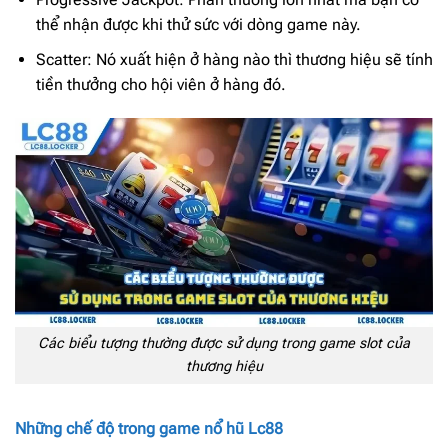
thể nhận được khi thử sức với dòng game này.
Scatter: Nó xuất hiện ở hàng nào thì thương hiệu sẽ tính
tiền thưởng cho hội viên ở hàng đó.
Các biểu tượng thường được sử dụng trong game slot của
thương hiệu
Những chế độ trong game nổ hũ Lc88