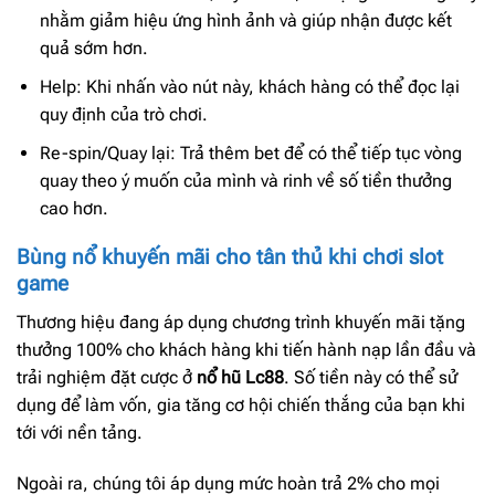
nhằm giảm hiệu ứng hình ảnh và giúp nhận được kết
quả sớm hơn.
Help: Khi nhấn vào nút này, khách hàng có thể đọc lại
quy định của trò chơi.
Re-spin/Quay lại: Trả thêm bet để có thể tiếp tục vòng
quay theo ý muốn của mình và rinh về số tiền thưởng
cao hơn.
Bùng nổ khuyến mãi cho tân thủ khi chơi slot
game
Thương hiệu đang áp dụng chương trình khuyến mãi tặng
thưởng 100% cho khách hàng khi tiến hành nạp lần đầu và
trải nghiệm đặt cược ở
nổ hũ Lc88
. Số tiền này có thể sử
dụng để làm vốn, gia tăng cơ hội chiến thắng của bạn khi
tới với nền tảng.
Ngoài ra, chúng tôi áp dụng mức hoàn trả 2% cho mọi